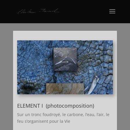
ELEMENT I (photocomposition)
Sur un tronc foudroyé, le carbone, l’eau, l’air, le
feu s’organisent pour la Vie