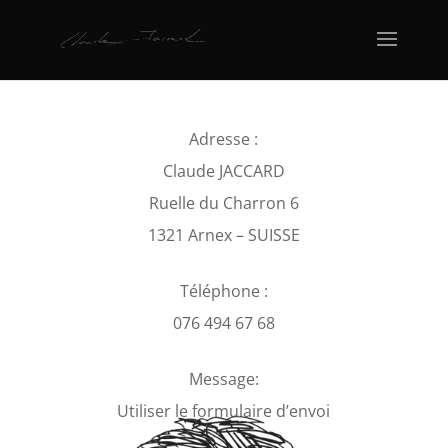
Adresse :
Claude JACCARD
Ruelle du Charron 6
1321 Arnex – SUISSE
Téléphone :
076 494 67 68
Message:
Utiliser le formulaire d’envoi