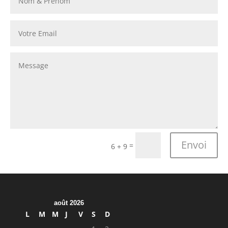
Alternative:
Envoi
=
6 + 9
Post Views:
0
août 2026
L
M
M
J
V
S
D